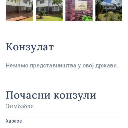
Конзулат
Немамо представништва у овој држави.
Почасни конзули
Зимбабве
Хараре