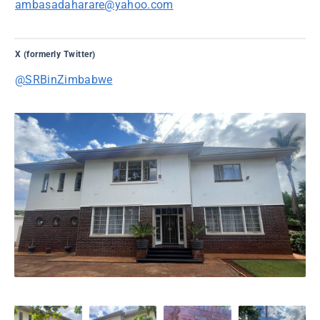
ambasadaharare@yahoo.com
X (formerly Twitter)
@SRBinZimbabwe