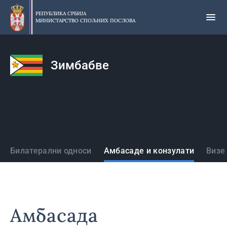
Прескочи
на
РЕПУБЛИКА СРБИЈА
МИНИСТАРСТВО СПОЉНИХ ПОСЛОВА
главни
део
садржаја
Зимбабве
Државе
Билатерални односи
Амбасаде и конзулати
Визе
Амбасада