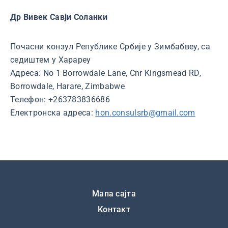
Др Вивек Савји Соланки
Почасни конзул Републике Србије у Зимбабвеу, са
седиштем у Харареу
Адреса: No 1 Borrowdale Lane, Cnr Kingsmead RD,
Borrowdale, Harare, Zimbabwe
Телефон: +263783836686
Електронска адреса:
hon.consulsrb@gmail.com
Подножје
Мапа сајта
Контакт