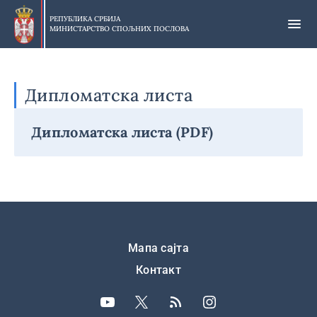
Прескочи
на
РЕПУБЛИКА СРБИЈА
МИНИСТАРСТВО СПОЉНИХ ПОСЛОВА
главни
део
садржаја
Дипломатска листа
Дипломатска листа (PDF)
Подножје
Мапа сајта
Контакт