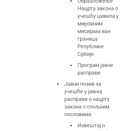
Образложење
Нацрта закона о
учешћу цивила у
мировним
мисијама ван
граница
Републике
Србије
Програм јавне
расправе
Јавни позив за
учешће у јавној
расправи о нацрту
закона о спољним
пословима
Извештај о