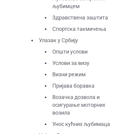
љубимцем
Здравствена заштита
Спортска такмичења
Улазак у Србију
Општи услови
Услови за визу
Визни режим
Пријава боравка
Возачка дозвола и
осигурање моторних
возила
Унос кућних љубимаца