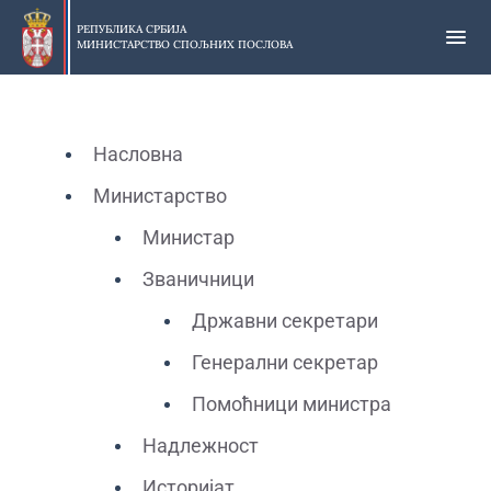
Прескочи
на
РЕПУБЛИКА СРБИЈА
МИНИСТАРСТВО СПОЉНИХ ПОСЛОВА
главни
део
садржаја
Насловна
Министарство
Министар
Званичници
Државни секретари
Генерални секретар
Помоћници министра
Надлежност
Историјат