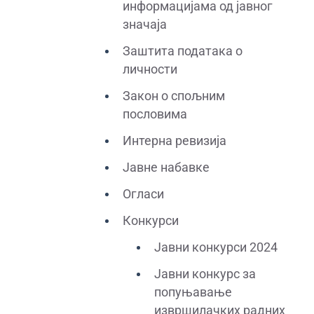
информацијама од јавног
значаја
Заштита података о
личности
Закон о спољним
пословима
Интерна ревизија
Јавне набавке
Огласи
Конкурси
Јавни конкурси 2024
Јавни конкурс за
попуњавање
извршилачких радних