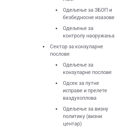
Одељење за ЗБОП и
безбедносне изазове
Одељење за
контролу наоружања
Сектор за конзуларне
послове
Одељење за
конзуларне послове
Одсек за путне
исправе и прелете
ваздухоплова
Одељење за визну
политику (визни
центар)