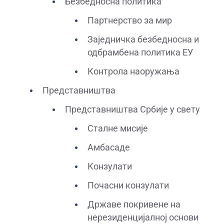
Безбедносна политика
Партнерство за мир
Заједничка безбедносна и
одбрамбена политика ЕУ
Контрола наоружања
Представништва
Представништва Србије у свету
Сталне мисије
Амбасаде
Конзулати
Почасни конзулати
Државе покривене на
нерезиденцијалној основи