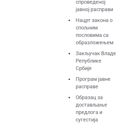
спроведеној
јавној расправи
Нацрт закона о
спољним
пословима са
образложењем
Закључак Владе
Републике
Србије
Програм јавне
расправе
Образац за
достављање
предлога и
сугестија