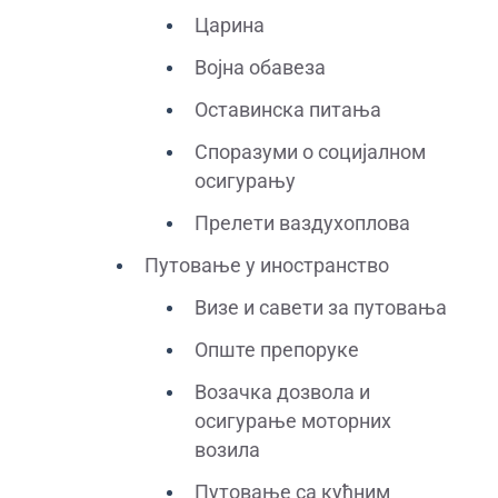
Царина
Војна обавеза
Оставинска питања
Споразуми о социјалном
осигурању
Прелети ваздухоплова
Путовање у иностранство
Визе и савети за путовања
Опште препоруке
Возачка дозвола и
осигурање моторних
возила
Путовање са кућним