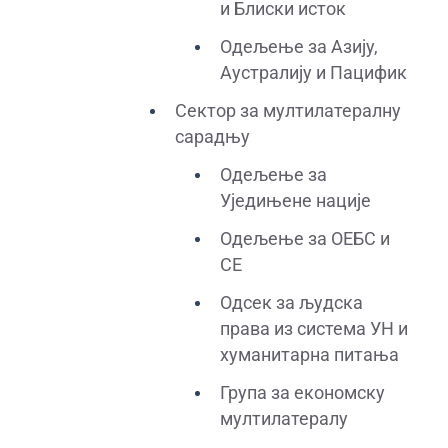
и Блиски исток
Одељење за Азију,
Аустралију и Пацифик
Сектор за мултилатералну
сарадњу
Одељење за
Уједињене нације
Одељење за ОЕБС и
СЕ
Одсек за људска
права из система УН и
хуманитарна питања
Група за економску
мултилатералу