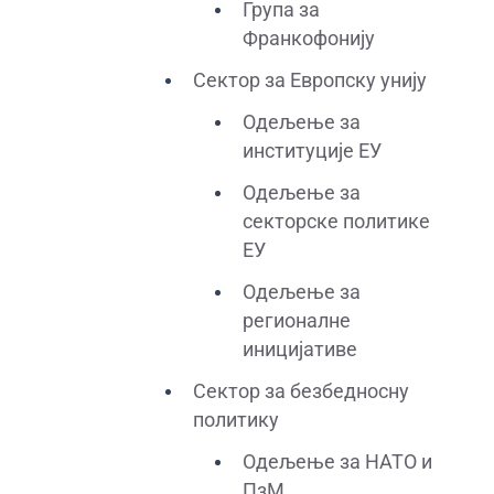
Група за
Франкофонију
Сектор за Европску унију
Одељење за
институције ЕУ
Одељење за
секторске политике
ЕУ
Одељење за
регионалне
иницијативе
Сектор за безбедносну
политику
Одељење за НАТО и
ПзМ