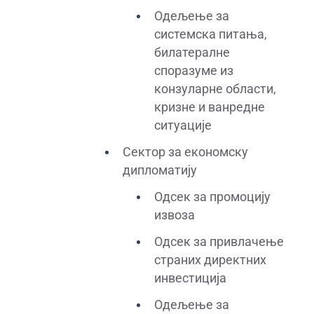
Одељење за
системска питања,
билатералне
споразуме из
конзуларне области,
кризне и ванредне
ситуације
Сектор за економску
дипломатију
Одсек за промоцију
извоза
Одсек за привлачење
страних директних
инвестиција
Одељење за