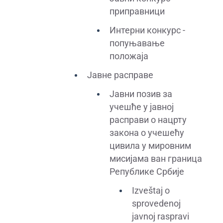
приправници
Интерни конкурс -
попуњавање
положаја
Јавне расправе
Јавни позив за
учешће у јавној
расправи о нацрту
закона о учешећу
цивила у мировним
мисијама ван граница
Републике Србије
Izveštaj o
sprovedenoj
javnoj raspravi