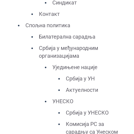
Синдикат
Контакт
Спољна политика
Билатерална сарадња
Србија у међународним
организацијама
Уједињене нације
Србија у УН
Актуелности
УНЕСКО
Србија у УНЕСКО
Комисија РС за
сарадњу са Унеском