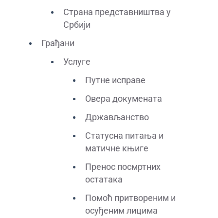
Страна представништва у
Србији
Грађани
Услуге
Путне исправе
Овера докумената
Држављанство
Статусна питања и
матичне књиге
Пренос посмртних
остатака
Помоћ притвореним и
осуђеним лицима