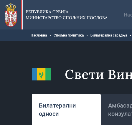
Прескочи
Гл
на
на
РЕПУБЛИКА СРБИЈА
главни
На
МИНИСТАРСТВО СПОЉНИХ ПОСЛОВА
део
садржаја
Мрвице
Насловна
Спољна политика
Билатерална сарадња
Свети Вин
Државе
Билатерални
Амбасад
односи
конзула