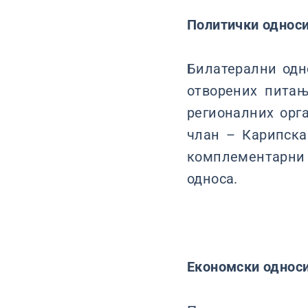
Политички однос
Билатерални одн
отворених питањ
регионалних орг
члан – Карипска 
комплементарни 
односа.
Економски однос