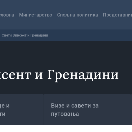
авна
вигација
словна
Министарство
Спољна политика
Представни
Свети Винсент и Гренадини
сент и Гренадини
е и
Визе и савети за
ти
путовања