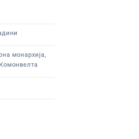
надини
рна монархија,
 Комонвелта