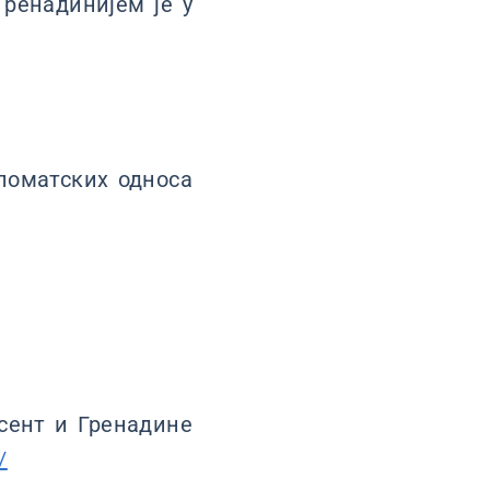
ренадинијем је у
ломатских односа
сент и Гренадине
/