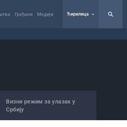
Ћирилица
штва
Грађани
Медији
Визни режим за улазак у
Србију