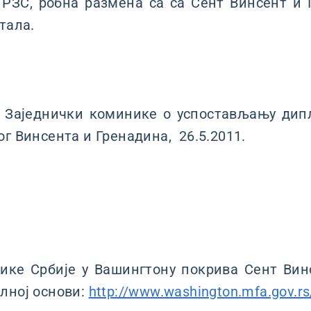
РЗС, робна размена са са Сент Винсент и Г
тала.
-
Заједнички коминике о успостављању дип
ог Винсента и Гренадина, 26.5.2011.
ике Србије у Вашингтону покрива Сент Вин
лној основи:
http://www.washington.mfa.gov.rs