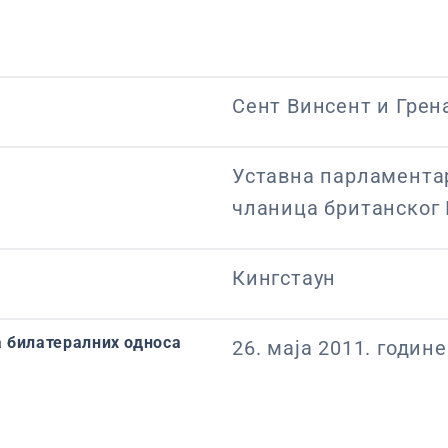
Сент Винсент и Гре
Уставна парламента
чланица британског
Кингстаун
 билатералних односа
26. маја 2011. године