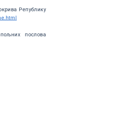
окрива Републику
me.html
пољних послова