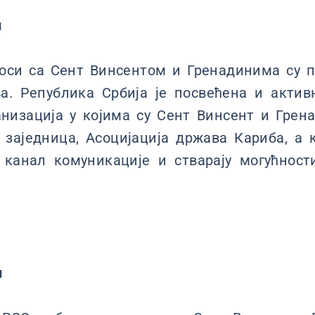
и
оси са Сент Винсентом и Гренадинима су п
а. Република Србија је посвећена и актив
анизација у којима су Сент Винсент и Грен
заједница, Асоцијација држава Кариба, а 
канал комуникације и стварају могућност
и