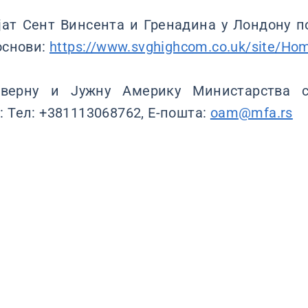
јат Сент Винсента и Гренадина у Лондону п
основи:
https://www.svghighcom.co.uk/site/Ho
верну и Јужну Америку Министарства с
: Тел: +381113068762, Е-пошта:
oam@mfa.rs