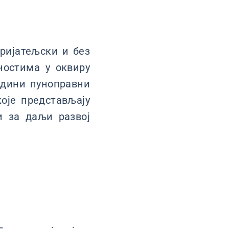
ријатељски и без
ностима у оквиру
адини пуноправни
које представљају
и за даљи развој