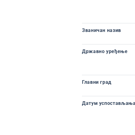
Званичан назив
Државно уређење
Главни град
Датум успостављања