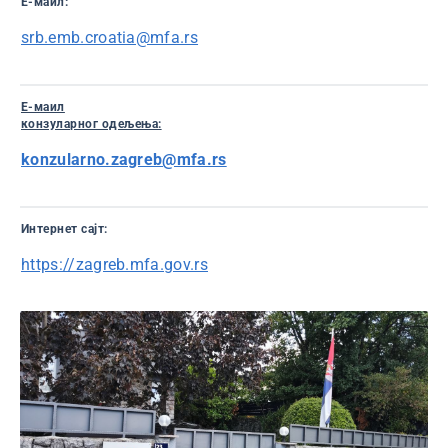
Е-маил:
srb.emb.croatia@mfa.rs
Е-маил
конзуларног одељења:
konzularno.zagreb@mfa.rs
Интернет сајт:
https://zagreb.mfa.gov.rs