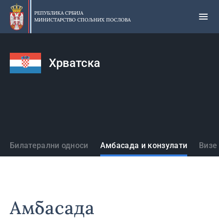
Прескочи
на
РЕПУБЛИКА СРБИЈА
МИНИСТАРСТВО СПОЉНИХ ПОСЛОВА
главни
део
садржаја
Хрватска
Државе
Билатерални односи
Амбасада и конзулати
Визе
Амбасада