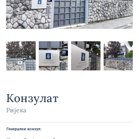
Конзулат
Ријека
Генерални конзул: