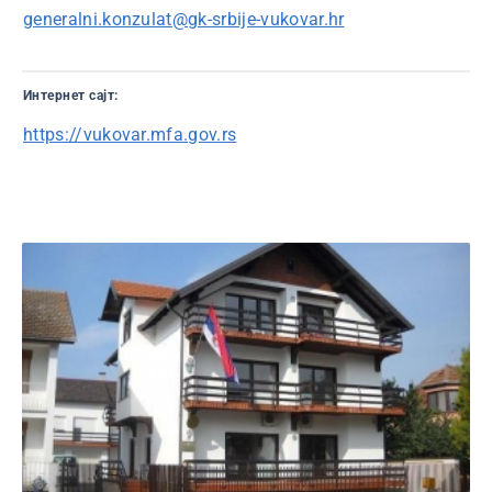
generalni.konzulat@gk-srbije-vukovar.hr
Интернет сајт:
https://vukovar.mfa.gov.rs