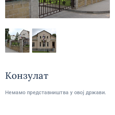
Конзулат
Немамо представништва у овој држави.