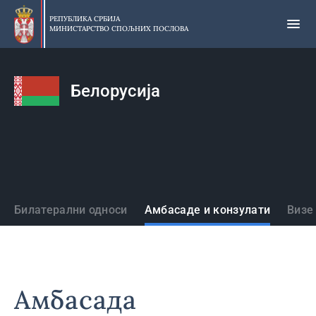
Прескочи
на
РЕПУБЛИКА СРБИЈА
МИНИСТАРСТВО СПОЉНИХ ПОСЛОВА
главни
део
садржаја
Белорусија
Државе
Билатерални односи
Амбасаде и конзулати
Визе
Амбасада