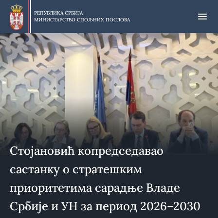
Прескочи
на
РЕПУБЛИКА СРБИЈА
МИНИСТАРСТВО СПОЉНИХ ПОСЛОВА
главни
део
садржаја
Стојановић копредседавао
састанку о стратешким
приоритетима сарадње Владе
Србије и УН за период 2026–2030