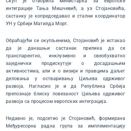
Скуп је отворила министарка за европске
интеграције Тања Мишчевић, а уз Стојановића,
састанку је копредседавао и стални координатор
УН у Србији Матилда Морт.
Обраћајући се окупљенима, Стојановић је истакао
да је данашњи састанак прилика да се
транспарентно, инклузивно и свеобухватно
заједнички продискутује о досадашњим
активностима, али и о визији и правцима даљег
деловања у остваривању Циљева одрживог
развоја. Нагласио је и да Република Србија
препознаје блиску повезаност Циљева одрживог
развоја са процесом европских интеграција.
Недавно је, подсетио је Стојановић, формирана
Међуресорна радна група за имплементацију