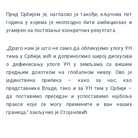
Пред Србијом је, нагласио је такође, кључних пет
година у којима је неопходно бити амбициозан и
усмерен на постизање конкретних резултата.
„Драго нам је што не само да обликујемо улогу УН
тима у Србији, већ и доприносимо широј дискусији
о дефинисању улоге УН у земљама са вишим
средњим дохотком на глобалном нивоу. Ово је
јединствена прилика – како за нас, као
представнике Владе, тако и за УН тим у Србији –
да поставимо преседан и успоставимо најбоље
праксе које се могу применити и ван наших
граница,“ закључио је Стојановић.