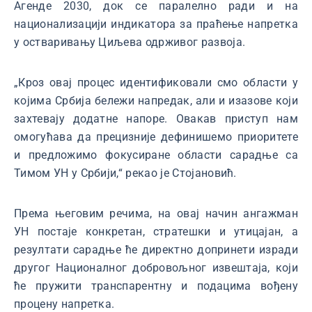
Агенде 2030, док се паралелно ради и на
национализацији индикатора за праћење напретка
у остваривању Циљева одрживог развоја.
„Кроз овај процес идентификовали смо области у
којима Србија бележи напредак, али и изазове који
захтевају додатне напоре. Овакав приступ нам
омогућава да прецизније дефинишемо приоритете
и предложимо фокусиране области сарадње са
Тимом УН у Србији,“ рекао је Стојановић.
Према његовим речима, на овај начин ангажман
УН постаје конкретан, стратешки и утицајан, а
резултати сарадње ће директно допринети изради
другог Националног добровољног извештаја, који
ће пружити транспарентну и подацима вођену
процену напретка.