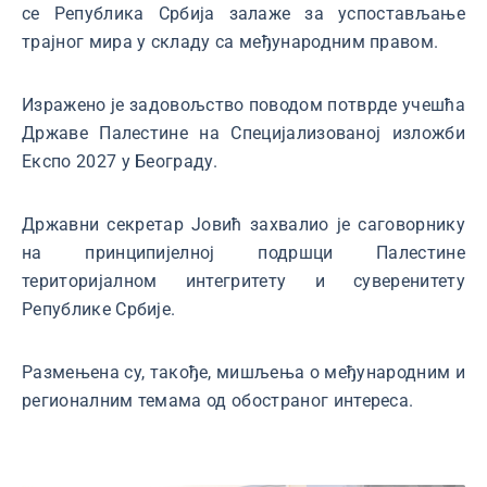
се Република Србија залаже за успостављање
трајног мира у складу са међународним правом.
Изражено је задовољство поводом потврде учешћа
Државе Палестине на Специјализованој изложби
Експо 2027 у Београду.
Државни секретар Јовић захвалио је саговорнику
на принципијелној подршци Палестине
територијалном интегритету и суверенитету
Републике Србије.
Размењена су, такође, мишљења о међународним и
регионалним темама од обостраног интереса.