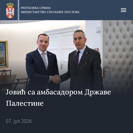
Прескочи
на
РЕПУБЛИКА СРБИЈА
МИНИСТАРСТВО СПОЉНИХ ПОСЛОВА
главни
део
садржаја
Јовић са амбасадором Државе
Палестине
07. јул 2026.