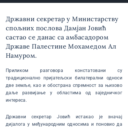
Државни секретар у Министарству
спољних послова Дамјан Јовић
састао се данас са амбасадором
Државе Палестине Мохамедом Ал
Намуром.
Приликом разговора констатовани су
традиционално пријатељски билатерални односи
две земље, као и обострана спремност за њихово
даље развијање у областима од заједничког
интереса.
Државни секретар Јовић истакао је значај
дијалога у међународним односима и поновио да