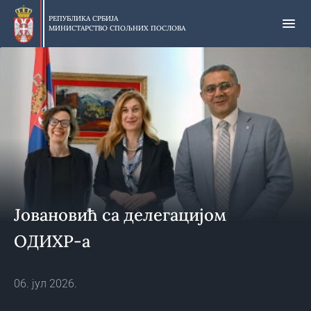
Прескочи
на
РЕПУБЛИКА СРБИЈА
МИНИСТАРСТВО СПОЉНИХ ПОСЛОВА
главни
део
садржаја
Јовановић са делегацијом
ОДИХР-а
06. јул 2026.