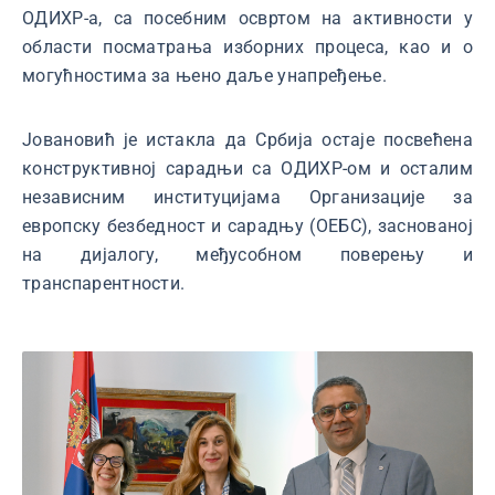
ОДИХР-а, са посебним освртом на активности у
области посматрања изборних процеса, као и о
могућностима за њено даље унапређење.
Јовановић је истакла да Србија остаје посвећена
конструктивној сарадњи са ОДИХР-ом и осталим
независним институцијама Организације за
европску безбедност и сарадњу (ОЕБС), заснованој
на дијалогу, међусобном поверењу и
транспарентности.