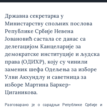
Државна секретарка у
Министарству спољних послова
Републике Србије Невена
Јовановић састала се данас са
делегацијом Канцеларије за
демократске институције и људска
права (ОДИХР), коју су чинили
заменик шефа Одељења за изборе
Улви Акхундлу и саветница за
изборе Мартина Баркер-
Циганикова.
Разговарано је о сарадњи Републике Србије и