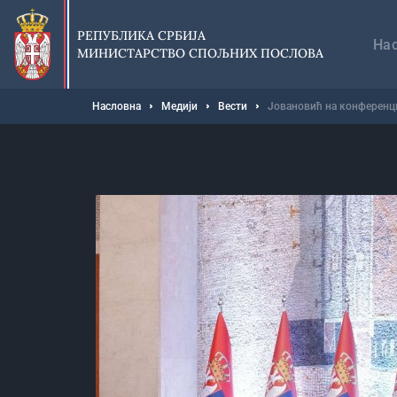
Прескочи
Гл
на
на
РЕПУБЛИКА СРБИЈА
главни
На
МИНИСТАРСТВО СПОЉНИХ ПОСЛОВА
део
садржаја
Мрвице
Насловна
Медији
Вести
Јовановић на конференци