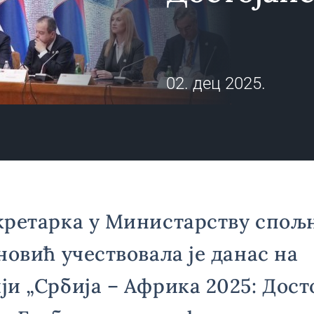
02. дец 2025.
кретарка у Министарству спољ
новић учествовала је данас на
и „Србија – Африка 2025: Досто