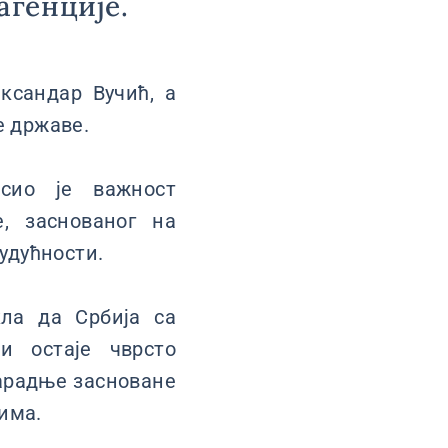
агенције.
ксандар Вучић, а
е државе.
асио је важност
, заснованог на
будућности.
ла да Србија са
 остаје чврсто
арадње засноване
тима.