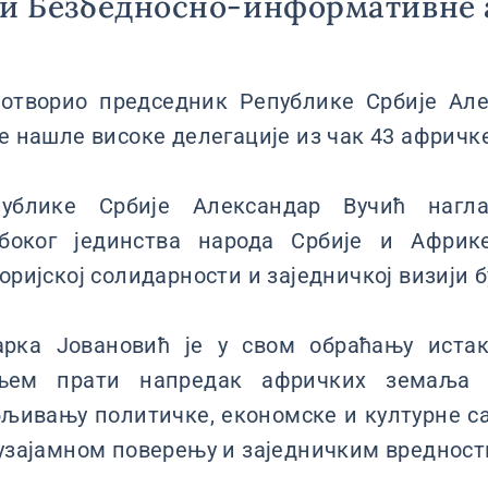
ји Безбедносно-информативне 
 отворио председник Републике Србије Але
се нашле високе делегације из чак 43 афричк
ублике Србије Александар Вучић нагл
убоког јединства народа Србије и Африке
оријској солидарности и заједничкој визији 
арка Јовановић је у свом обраћању истак
њем прати напредак афричких земаља и
бљивању политичке, економске и културне с
 узајамном поверењу и заједничким вреднос