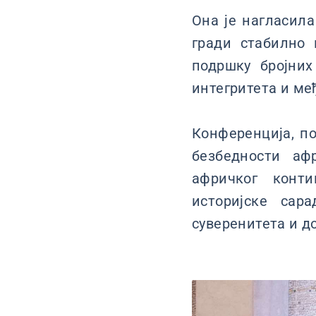
Она је нагласила
гради стабилно 
подршку бројни
интегритета и ме
Конференција, по
безбедности аф
афричког конти
историјске сар
суверенитета и д