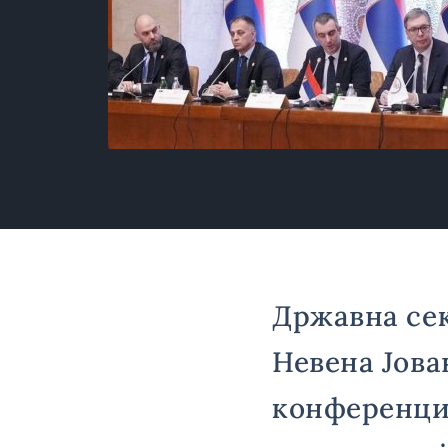
Државна се
Невена Јова
конференциј