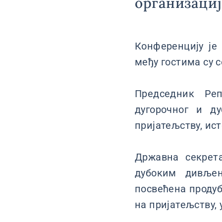
организаци
Конференцију је
међу гостима су 
Председник Реп
дугорочног и д
пријатељству, ист
Државна секрет
дубоким дивље
посвећена проду
на пријатељству,