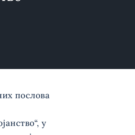
них послова
јанство“, у