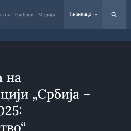
Ћирилица
штва
Грађани
Медији
ћ на
цији „Србија –
025:
тво“