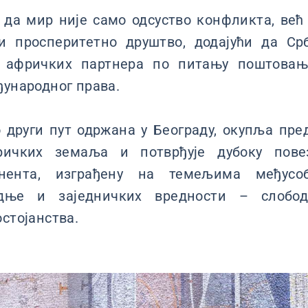
 да мир није само одсуство конфликта, већ
и просперитетно друштво, додајући да Ср
х афричких партнера по питању поштовања
ђународног права.
 други пут одржана у Београду, окупља пр
ричких земаља и потврђује дубоку пове
нента, изграђену на темељима међусо
адње и заједничких вредности – слободе
остојанства.