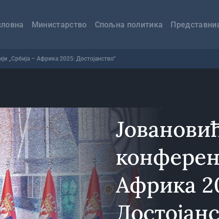
авна
вигација
словна
Министарство
Спољна политика
Представни
ји „Србија – Африка 2025: Достојанство“
Јованови
конферен
Африка 2
Достојанс