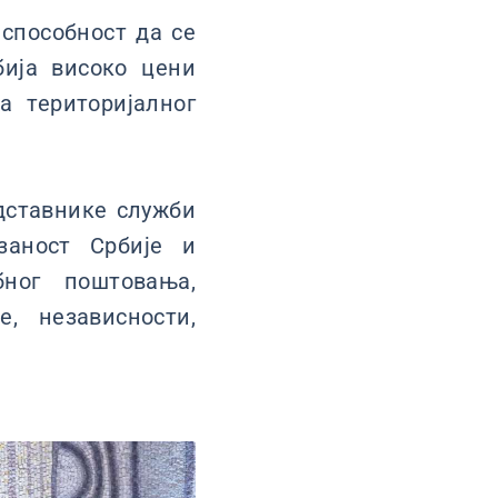
 способност да се
бија високо цени
 територијалног
едставнике служби
заност Србије и
бног поштовања,
, независности,