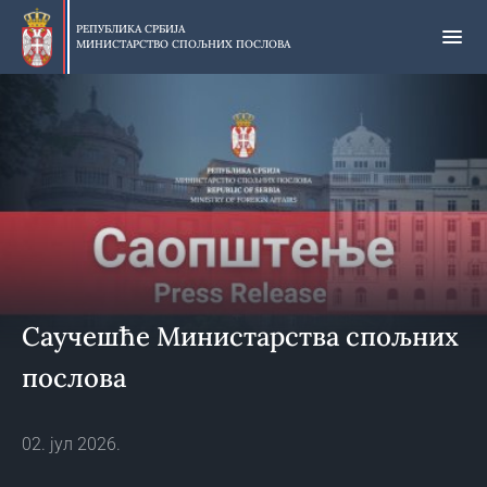
Прескочи
на
РЕПУБЛИКА СРБИЈА
МИНИСТАРСТВО СПОЉНИХ ПОСЛОВА
главни
део
садржаја
Саучешће Министарства спољних
послова
02. јул 2026.