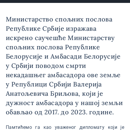
Министарство спољних послова
Републике Србије изражава
искрено саучешће Министарству
спољних послова Републике
Белорусије и Амбасади Белорусије
у Србији поводом смрти
некадашњег амбасадора ове земље
у Републици Србији Валерија
Анатољевича Бриљова, који је
дужност амбасадора у нашој земљи
обављао од 2017. до 2023. године.
Памтићемо га као уваженог дипломату који је