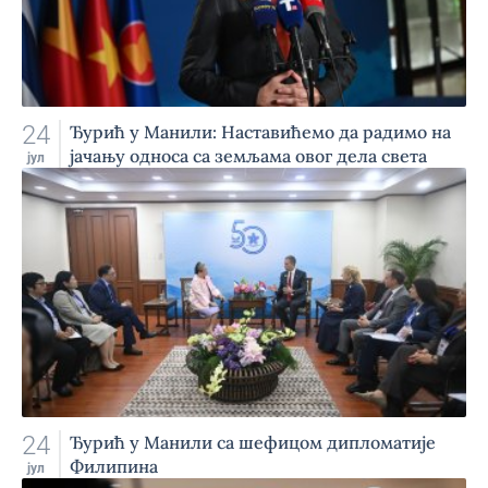
24
Ђурић у Манили: Наставићемо да радимо на
јачању односа са земљама овог дела света
јул
24
Ђурић у Манили са шефицом дипломатије
Филипина
јул