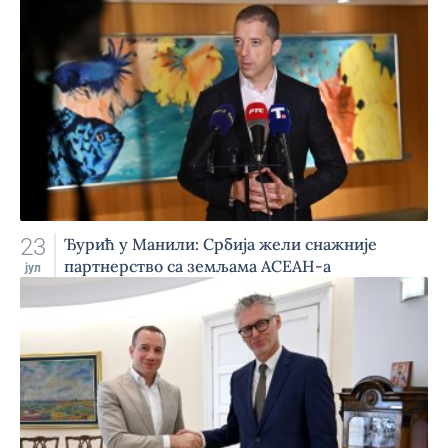
23
Ђурић у Манили: Србија жели снажније
партнерство са земљама АСЕАН-а
јул