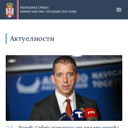
Прескочи
на
РЕПУБЛИКА СРБИЈА
МИНИСТАРСТВО СПОЉНИХ ПОСЛОВА
главни
део
садржаја
Актуелности
Ђурић: Србија остварила све циљеве учешћа