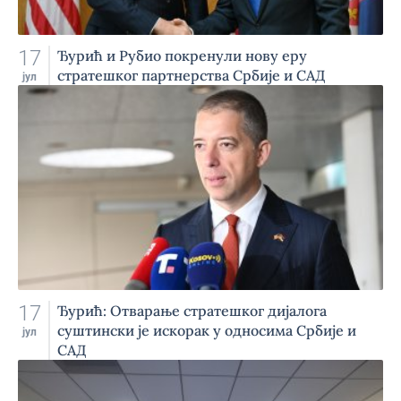
17
Ђурић и Рубио покренули нову еру
стратешког партнерства Србије и САД
јул
17
Ђурић: Отварање стратешког дијалога
суштински је искорак у односима Србије и
јул
САД