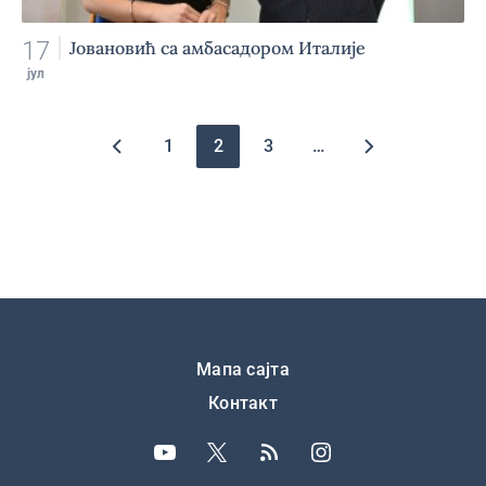
17
Јовановић са амбасадором Италије
јул
Pagination
1
2
3
…
Подножје
Мапа сајта
Контакт