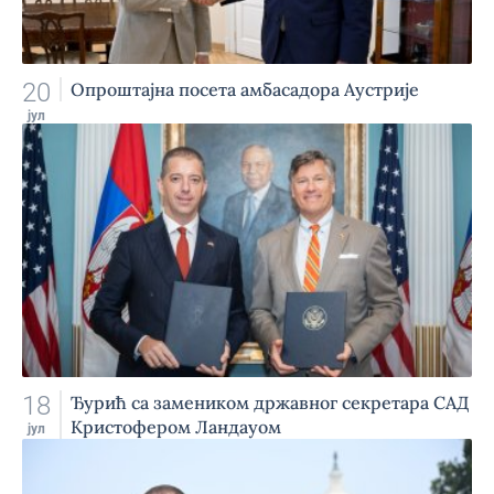
20
Опроштајна посета амбасадора Аустрије
јул
18
Ђурић са замеником државног секретара САД
Кристофером Ландауом
јул