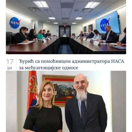
17
Ђурић са помоћницом администратора НАСА
за међуагенцијске односе
јул