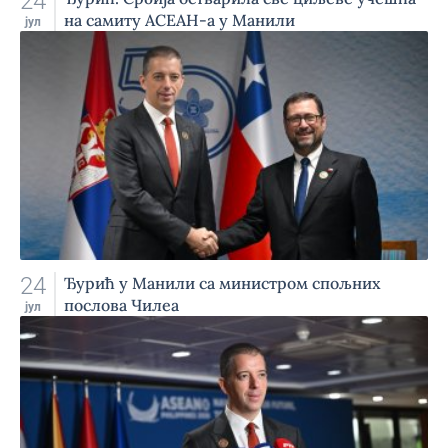
24
на самиту АСЕАН-а у Манили
јул
24
Ђурић у Манили са министром спољних
послова Чилеа
јул