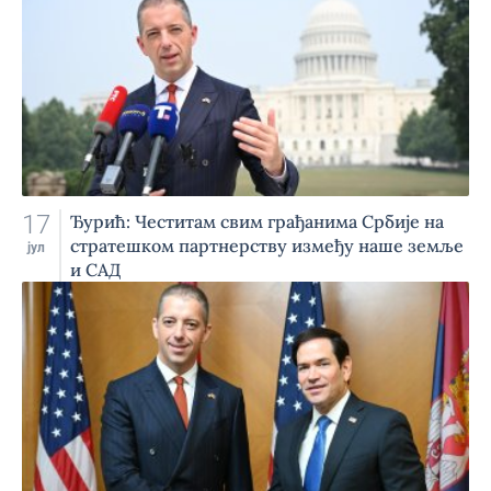
17
Ђурић: Честитам свим грађанима Србије на
стратешком партнерству између наше земље
јул
и САД