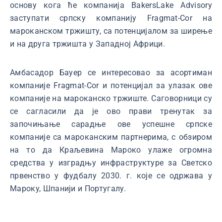
основу кога ће компанија BakersLake Advisory
заступати српску компанију Fragmat-Cor на
мароканском тржишту, са потенцијалом за ширење
и на друга тржишта у Западној Африци.
Амбасадор Бауер се интересовао за асортиман
компаније Fragmat-Cor и потенцијал за улазак ове
компаније на мароканско тржиште. Саговорници су
се сагласили да је ово прави тренутак за
започињање сарадње ове успешне српске
компаније са мароканским партнерима, с обзиром
на то да Краљевина Мароко улаже огромна
средства у изградњу инфраструктуре за Светско
првенство у фудбалу 2030. г. које се одржава у
Мароку, Шпанији и Португалу.