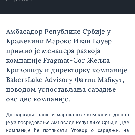
Амбасадор Републике Србије у
Краљевини Мароко Иван Бауер
примио је менаџера развоја
компаније Fragmat-Cor Жељка
Кривошију и директорку компаније
BakersLake Advisory Фатин Мабкут,
поводом успостављања сарадње
ове две компаније.
До сарадње наше и мароканске компаније дошло
је уз посредовање Aмбасаде Републике Србије. Две
компаније ће потписати Уговор о сарадњи, на