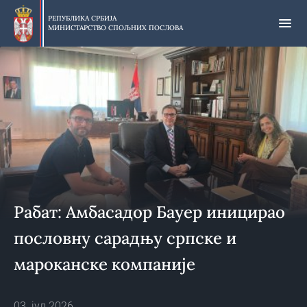
Прескочи
на
РЕПУБЛИКА СРБИЈА
МИНИСТАРСТВО СПОЉНИХ ПОСЛОВА
главни
део
садржаја
Рабат: Амбасадор Бауер иницирао
пословну сарадњу српске и
мароканске компаније
03. јул 2026.