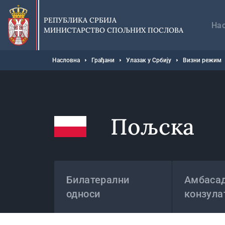
Прескочи
Гл
на
на
РЕПУБЛИКА СРБИЈА
главни
На
МИНИСТАРСТВО СПОЉНИХ ПОСЛОВА
део
садржаја
Мрвице
Насловна
Грађани
Улазак у Србију
Визни режим
Пољска
Државе
Билатерални
Амбасад
односи
конзула