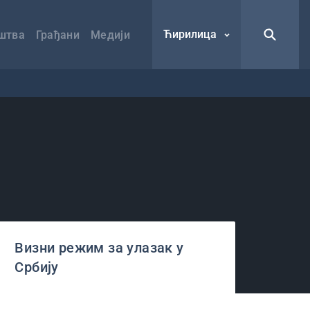
Ћирилица
штва
Грађани
Медији
Визни режим за улазак у
Србију