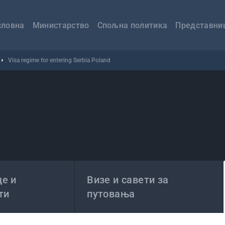
авна
вигација
словна
Министарство
Спољна политика
Представни
Visa regime for entering Serbia Poland
е и
Визе и савети за
ти
путовања