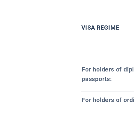
VISA REGIME
For holders of dip
passports:
For holders of ord