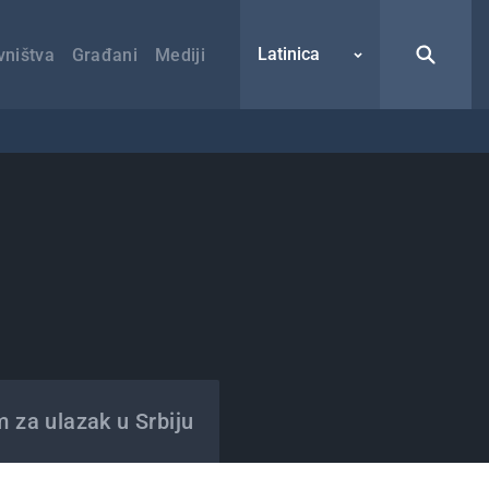
Latinica
vništva
Građani
Mediji
m za ulazak u Srbiju