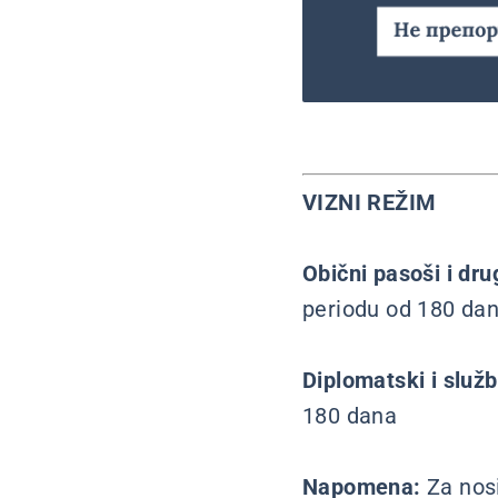
VIZNI REŽIM
Obični pasoši i dr
periodu od 180 da
Diplomatski i služ
180 dana
Napomena:
Za nos