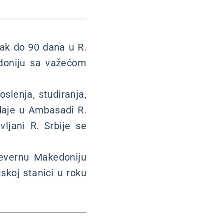
vak do 90 dana u R.
edoniju sa važećom
slenja, studiranja,
zdaje u Ambasadi R.
ljani R. Srbije se
 Severnu Makedoniju
jskoj stanici u roku