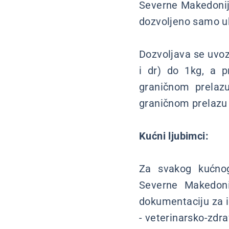
Severne Makedonije
dozvoljeno samo u
Dozvoljava se uvoz 
i dr) do 1kg, a p
graničnom prelaz
graničnom prelazu i
Kućni ljubimci:
Za svakog kućnog
Severne Makedonij
dokumentaciju za i
- veterinarsko-zdra