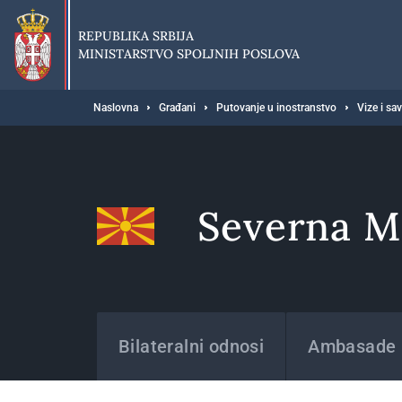
Preskoči
na
REPUBLIKA SRBIJA
glavni
MINISTARSTVO SPOLJNIH POSLOVA
deo
sadržaja
Breadcrumb
Naslovna
Građani
Putovanje u inostranstvo
Vize i sa
Severna M
Države
Bilateralni odnosi
Ambasade i