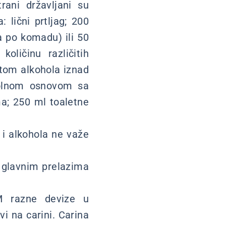
rani državljani su
 lični prtljag; 200
a po komadu) ili 50
ličinu različitih
ntom alkohola iznad
oholnom osnovom sa
ma; 250 ml toaletne
i alkohola ne važe
 glavnim prelazima
SM razne devize u
i na carini. Carina