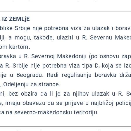
 IZ ZEMLjE
like Srbije nije potrebna viza za ulazak i bora
ji, a mogu, takođe, ulaziti u R. Severnu Mak
nom kartom.
oravka u R. Severnoj Makedoniji (po osnovu zapo
a R. Srbije nije potrebna viza tipa D, koja se i
je u Beogradu. Radi regulisanja boravka držav
 Odeljenju za strance.
ani, bez obzira da li je za njihov ulazak u R.
e, imaju obavezu da se prijave u najbližoj polici
ka na severno-makedonsku teritoriju.