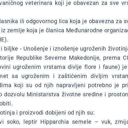
vaničnog veterinara koji je obavezan za sve v
vlasnika ili odgovornog lica koja je obavezna za s
iz zemlje koja je članica Međunarodne organiza
IE).
 biljke - Unošenje i iznošenje ugroženih životinja
ritorije Republike Severne Makedonije, prema C
ini ugroženim vrstama divlje flore i faune) j
t sa ugroženim i zaštićenim divljim vrstama
odima koji su od njih napravljeni potrebno je pri
dozvolu Ministarstva životne sredine i prostor
biti.
tinja i proizvodi dobijeni od njih su:
vi soko, leptir Hipparchia semele – vuk, zmija