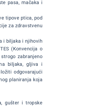
rste pasa, mačaka i
ve tipove ptica, pod
cije za zdravstvenu
 i biljaka i njihovih
ITES (Konvencija o
e strogo zabranjeno
 biljaka, gljiva i
ložiti odgovarajući
nog planiranja koja
, gušter i tropske