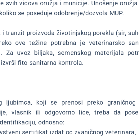
 svih vidova oružja i municije. Unošenje oružja i
koliko se poseduje odobrenje/dozvola MUP.
i tranzit proizvoda životinjskog porekla (sir, s
reko ove težine potrebna je veterinarsko san
u. Za uvoz biljaka, semenskog materijala pot
zvrši fito-sanitarna kontrola.
 ljubimca, koji se prenosi preko graničnog 
e, vlasnik ili odgovorno lice, treba da pos
dentifikaciju, odnosno:
vstveni sertifikat izdat od zvaničnog veterinara,