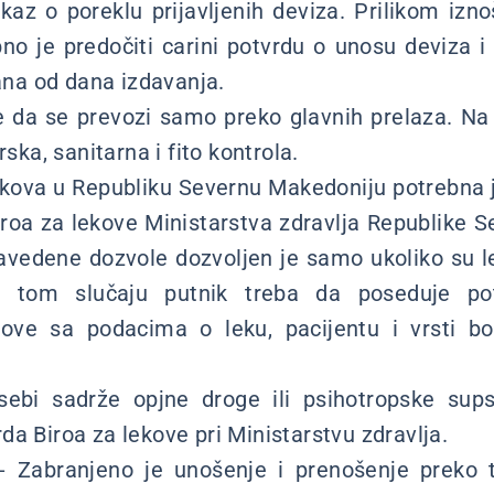
okaz o poreklu prijavljenih deviza. Prilikom izn
no je predočiti carini potvrdu o unosu deviza 
dana od dana izdavanja.
 da se prevozi samo preko glavnih prelaza. Na
rska, sanitarna i fito kontrola.
ekova u Republiku Severnu Makedoniju potrebna
iroa za lekove Ministarstva zdravlja Republike 
avedene dozvole dozvoljen je samo ukoliko su l
U tom slučaju putnik treba da poseduje p
ove sa podacima o leku, pacijentu i vrsti bo
sebi sadrže opjne droge ili psihotropske sup
a Biroa za lekove pri Ministarstvu zdravlja.
- Zabranjeno je unošenje i prenošenje preko t