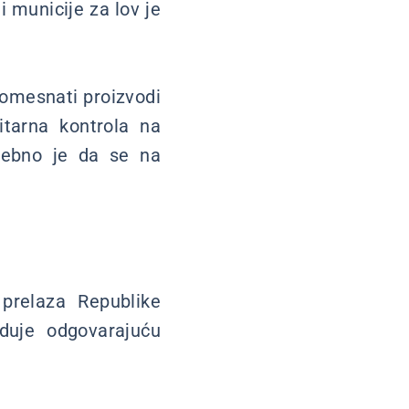
 municije za lov je
uhomesnati proizvodi
itarna kontrola na
rebno je da se na
prelaza Republike
eduje odgovarajuću