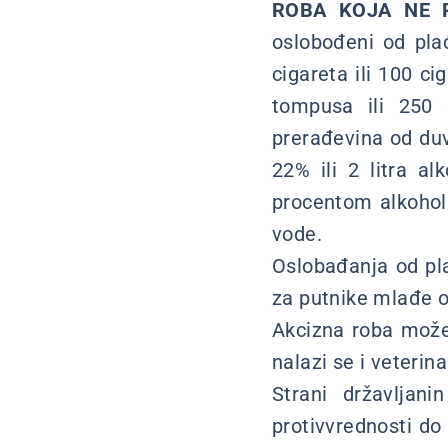
ROBA KOJA NE 
oslobođeni od plać
cigareta ili 100 c
tompusa ili 250 
prerađevina od duv
22% ili 2 litra a
procentom alkohola
vode.
Oslobađanja od pl
za putnike mlađe o
Akcizna roba može
nalazi se i veterina
Strani državljan
protivvrednosti do