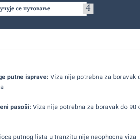
uge putne isprave:
Viza nije potrebna za boravak 
na
beni pasoši:
Viza nije potrebna za boravak do 90 
ioca putnog lista u tranzitu nije neophodna viza