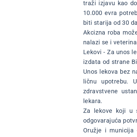
traži izjavu kao d
10.000 evra potreb
biti starija od 30 
Akcizna roba može
nalazi se i veterina
Lekovi - Za unos l
izdata od strane B
Unos lekova bez n
ličnu upotrebu. 
zdravstvene ustan
lekara.
Za lekove koji u 
odgovarajuća potvrd
Oružje i municija 