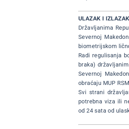
ULAZAK I IZLAZAK
Državljanima Repub
Severnoj Makedoni
biometrijskom lič
Radi regulisanja b
braka) državljanim
Severnoj Makedoni
obraćaju MUP RSM,
Svi strani državlj
potrebna viza ili n
od 24 sata od ulas