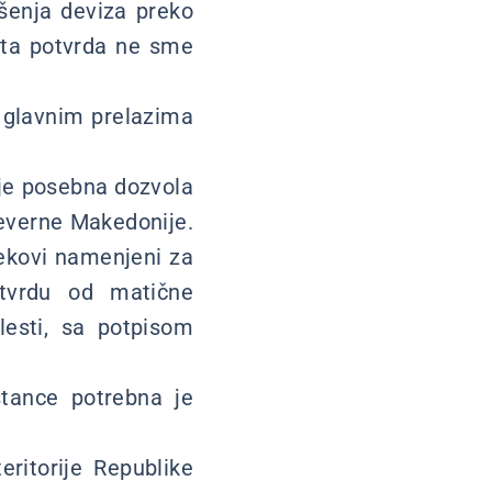
ošenja deviza preko
i ta potvrda ne sme
 glavnim prelazima
 je posebna dozvola
Severne Makedonije.
ekovi namenjeni za
otvrdu od matične
lesti, sa potpisom
stance potrebna je
eritorije Republike