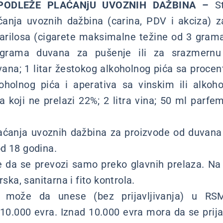
PODLEŽE PLAĆANjU UVOZNIH DAŽBINA –
St
anja uvoznih dažbina (carina, PDV i akciza) za:
igarilosa (cigarete maksimalne težine od 3 gram
grama duvana za pušenje ili za srazmernu ko
ana; 1 litar žestokog alkoholnog pića sa proce
lkoholnog pića i aperativa sa vinskim ili alk
 koji ne prelazi 22%; 2 litra vina; 50 ml parfe
aćanja uvoznih dažbina za proizvode od duvana 
d 18 godina.
 da se prevozi samo preko glavnih prelaza. Na
rska, sanitarna i fito kontrola.
in može da unese (bez prijavljivanja) u R
 10.000 evra. Iznad 10.000 evra mora da se prijav