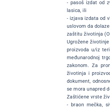
- pasoš izdat od z
lasica, ili
- izjava izdata od 
uslovom da dolaze 
zaštitu životinja (O
Ugrožene životinje i
proizvoda u/iz te
međunarodnoj trgov
zakonom. Za prome
životinja i proizv
dokument, odnosno 
se mora unapred do
Zaštićene vrste živo
- braon mečka, si