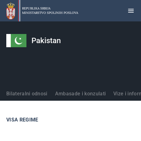
Preskoči
na
REPUBLIKA SRBIJA
MINISTARSTVO SPOLJNIH POSLOVA
glavni
deo
sadržaja
Pakistan
Države
Bilateralni odnosi
Ambasade i konzulati
Vize i infor
VISA REGIME