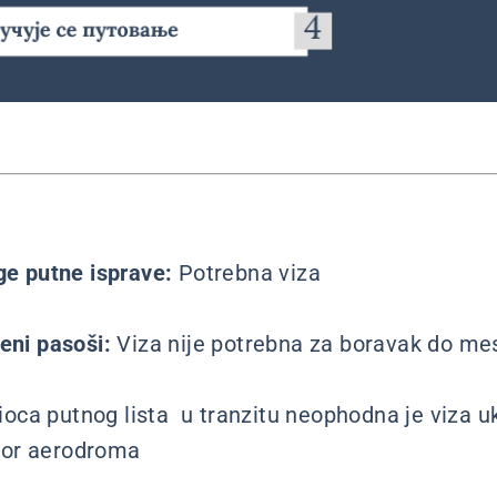
uge putne isprave:
Potrebna viza
beni pasoši:
Viza nije potrebna za boravak do m
ioca putnog lista u tranzitu neophodna je viza u
tor aerodroma