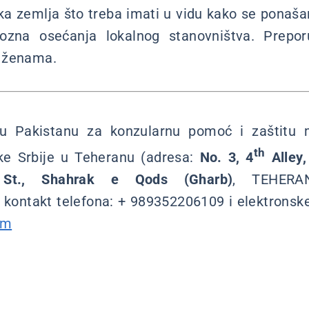
ka zemlja što treba imati u vidu kako se ponaš
giozna osećanja lokalnog stanovništva. Prep
 ženama.
 u Pakistanu za konzularnu pomoć i zaštitu m
th
e Srbije u Teheranu (adresa:
No. 3, 4
Alley
 St., Shahrak e Qods (Gharb)
, TEHERA
 kontakt telefona: + 989352206109 i elektronsk
om