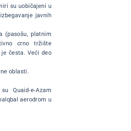
iri su uobičajeni u
 izbegavanje javnih
a (pasošu, platnim
tivno crno tržište
a je česta. Veći deo
ne oblasti.
 su Quaid-e-Azam
ahaIqbal aerodrom u