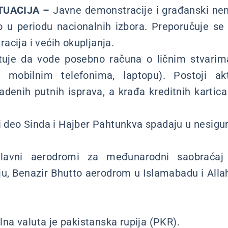
TUACIJA –
Javne demonstracije i građanski nem
o u periodu nacionalnih izbora. Preporučuje se
acija i većih okupljanja.
tuje da vode posebno računa o ličnim stvarim
, mobilnim telefonima, laptopu). Postoji ak
radenih putnih isprava, a krađa kreditnih kartic
i deo Sinda i Hajber Pahtunkva spadaju u nesigur
avni aerodromi za međunarodni saobraćaj
u, Benazir Bhutto aerodrom u Islamabadu i All
na valuta je pakistanska rupija (PKR).