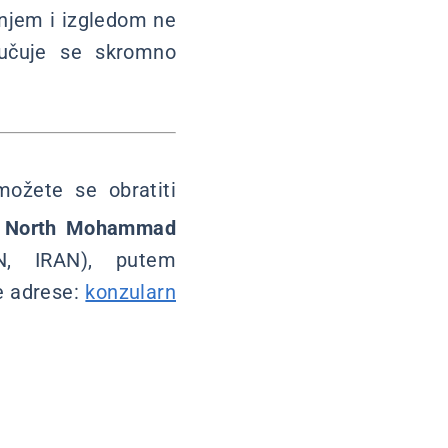
anjem i izgledom ne
oručuje se skromno
ožete se obratiti
, North Mohammad
N, IRAN), putem
e adrese:
konzularn