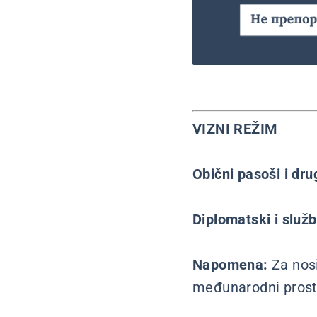
VIZNI REŽIM
Obični pasoši i dr
Diplomatski i služ
Napomena:
Za nos
međunarodni pros