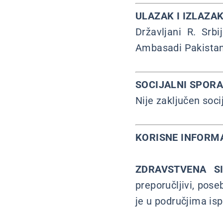
ULAZAK I IZLAZAK
Državljani R. Srb
Ambasadi Pakistan
SOCIJALNI SPOR
Nije zaključen soci
KORISNE INFORMA
ZDRAVSTVENA SI
preporučljivi, pose
je u područjima isp