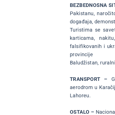
BEZBEDNOSNA SI
Pakistanu, naročit
događaja, demonstr
Turistima se save
karticama, nakitu
falsifikovanih i uk
provincije
Baludžistan, ruraln
TRANSPORT –
Gl
aerodrom u Karačij
Lahoreu.
OSTALO –
Nacional