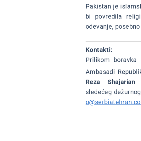
Pakistan je islams
bi povredila reli
odevanje, posebno
Kontakti:
Prilikom boravka
Ambasadi Republik
Reza Shajarian
sledećeg dežurnog
o@serbiatehran.c