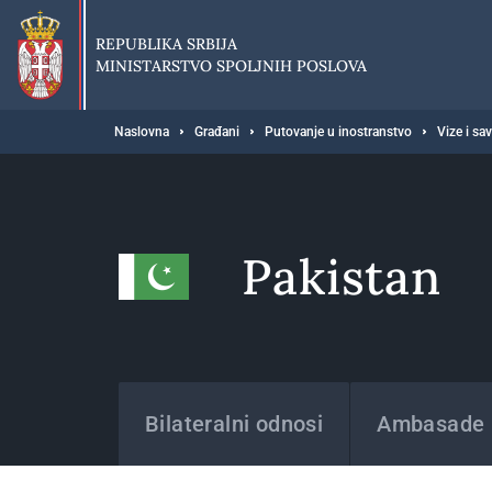
Preskoči
na
REPUBLIKA SRBIJA
glavni
MINISTARSTVO SPOLJNIH POSLOVA
deo
sadržaja
Breadcrumb
Naslovna
Građani
Putovanje u inostranstvo
Vize i sa
Pakistan
Države
Bilateralni odnosi
Ambasade i