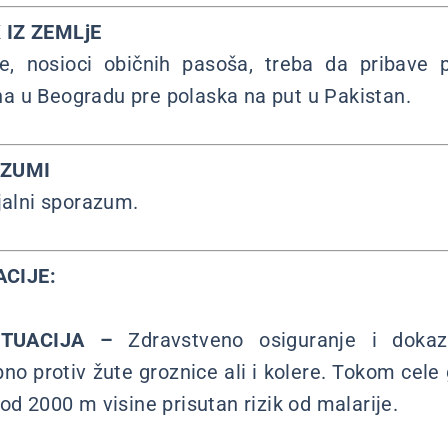
 IZ ZEMLjE
ije, nosioci običnih pasoša, treba da pribave 
a u Beogradu pre polaska na put u Pakistan.
AZUMI
jalni sporazum.
CIJE:
TUACIJA –
Zdravstveno osiguranje i dokaz
bno protiv žute groznice ali i kolere. Tokom cel
od 2000 m visine prisutan rizik od malarije.