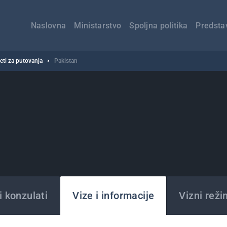
Главна
навигација
Naslovna
Ministarstvo
Spoljna politika
Predsta
veti za putovanja
Pakistan
 konzulati
Vize i informacije
Vizni reži