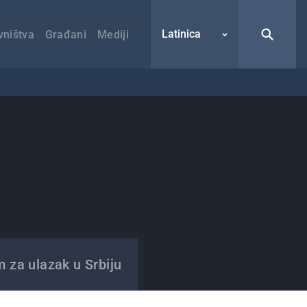
Latinica
vništva
Građani
Mediji
m za ulazak u Srbiju