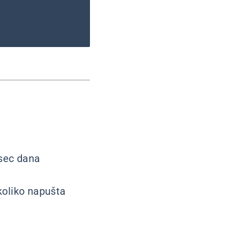
esec dana
koliko napušta