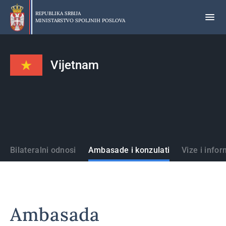
Preskoči
na
REPUBLIKA SRBIJA
MINISTARSTVO SPOLJNIH POSLOVA
glavni
deo
sadržaja
Vijetnam
Države
Bilateralni odnosi
Ambasade i konzulati
Vize i infor
Ambasada