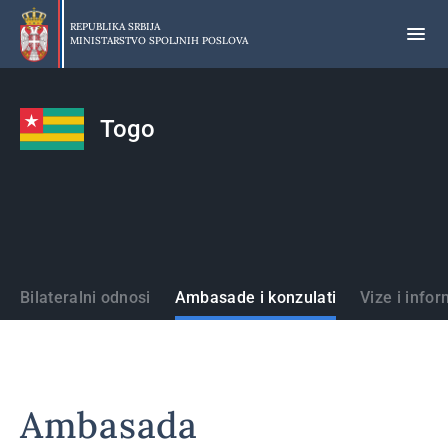
Preskoči
na
REPUBLIKA SRBIJA
MINISTARSTVO SPOLJNIH POSLOVA
glavni
deo
sadržaja
Togo
Države
Bilateralni odnosi
Ambasade i konzulati
Vize i infor
Ambasada