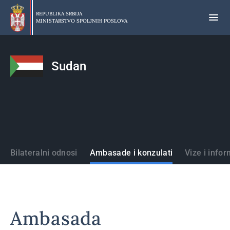
Preskoči
na
REPUBLIKA SRBIJA
MINISTARSTVO SPOLJNIH POSLOVA
glavni
deo
sadržaja
Sudan
Države
Bilateralni odnosi
Ambasade i konzulati
Vize i infor
Ambasada