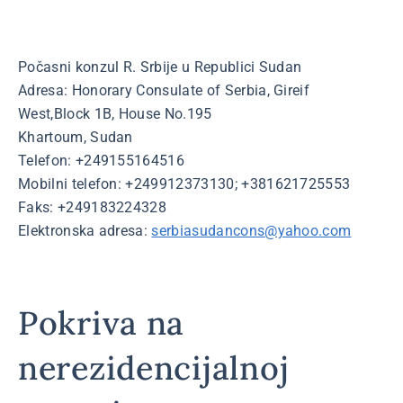
Počasni konzul R. Srbije u Republici Sudan
Adresa: Honorary Consulate of Serbia, Gireif
West,Block 1B, House No.195
Khartoum, Sudan
Telefon: +249155164516
Mobilni telefon: +249912373130; +381621725553
Faks: +249183224328
Elektronska adresa:
serbiasudancons@yahoo.com
Pokriva na
nerezidencijalnoj