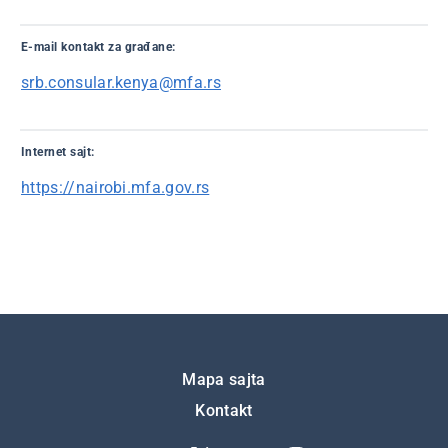
E-mail kontakt za građane:
srb.consular.kenya@mfa.rs
Internet sajt:
https://nairobi.mfa.gov.rs
Подножје
Mapa sajta
Kontakt