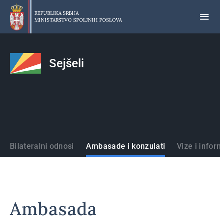
Preskoči
na
REPUBLIKA SRBIJA
MINISTARSTVO SPOLJNIH POSLOVA
glavni
deo
sadržaja
Sejšeli
Države
Bilateralni odnosi
Ambasade i konzulati
Vize i infor
Ambasada