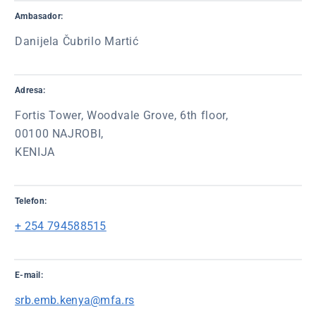
Ambasador:
Danijela Čubrilo Martić
Adresa:
Fortis Tower, Woodvale Grove, 6th floor,
00100 NAJROBI,
KENIJA
Telefon:
+ 254 794588515
E-mail:
srb.emb.kenya@mfa.rs