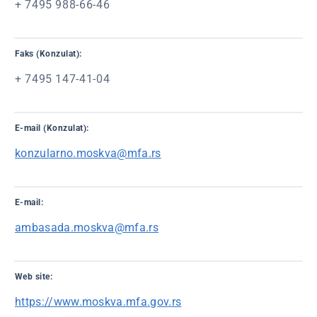
+ 7495 988-66-46
Faks (Konzulat):
+ 7495 147-41-04
E-mail (Konzulat):
konzularno.moskva@mfa.rs
E-mail:
ambasada.moskva@mfa.rs
Web site:
https://www.moskva.mfa.gov.rs