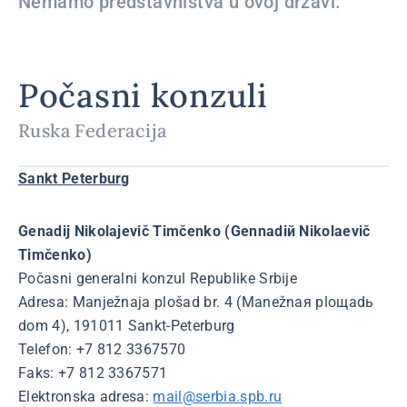
Nemamo predstavništva u ovoj državi.
Počasni konzuli
Ruska Federacija
Sankt Peterburg
Genadij Nikolajevič Timčenko (Gennadiй Nikolaevič
Timčenko)
Počasni generalni konzul Republike Srbije
Adresa: Manježnaja plošad br. 4 (Manežnaя ploщadь
dom 4), 191011 Sankt-Peterburg
Telefon: +7 812 3367570
Faks: +7 812 3367571
Elektronska adresa:
mail@serbia.spb.ru