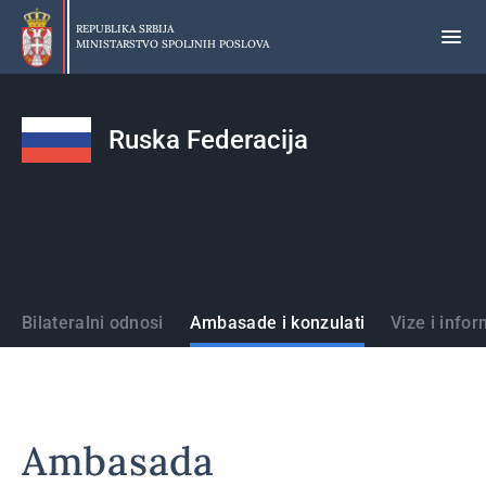
Preskoči
na
REPUBLIKA SRBIJA
MINISTARSTVO SPOLJNIH POSLOVA
glavni
deo
sadržaja
Ruska Federacija
Države
Bilateralni odnosi
Ambasade i konzulati
Vize i infor
Ambasada