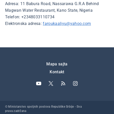
Adresa: 11 Babura Road, Nassarawa G.R.A Behind
Magwan Water Restaurant, Kano State, Nigeria
Telefon: +2348033110734
Elektronska adresa:
faroukaaliyu@yahoo.com
Подножје
Mapa sajta
Kontakt
© Ministarstvo spoljnih poslova Republike Srbije - Sva
prava zadržana