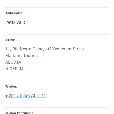
Ambasador:
Petar Vulić
Adresa:
11, Rio Negro Close, off Yedseram Street
Maitama District
ABUDžA
NIGERIJA
Telefon:
+ 234 / 805-973-8141
Telefon konzularno: