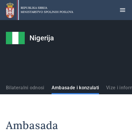
Preskoči
na
REPUBLIKA SRBIJA
MINISTARSTVO SPOLJNIH POSLOVA
glavni
deo
sadržaja
Nigerija
Države
Bilateralni odnosi
Ambasade i konzulati
Vize i infor
Ambasada