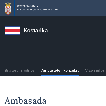
Preskoči
na
REPUBLIKA SRBIJA
MINISTARSTVO SPOLJNIH POSLOVA
glavni
deo
sadržaja
Kostarika
Države
Bilateralni odnosi
Ambasade i konzulati
Vize i infor
Ambasada