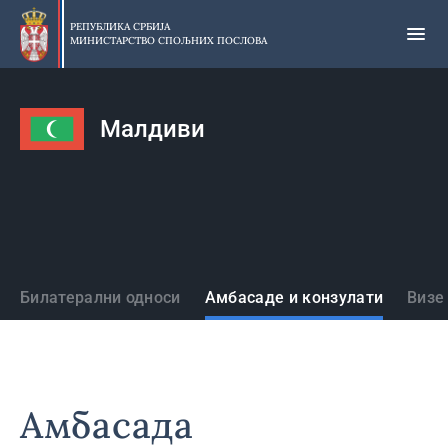
Прескочи
на
РЕПУБЛИКА СРБИЈА
МИНИСТАРСТВО СПОЉНИХ ПОСЛОВА
главни
део
садржаја
Малдиви
Државе
Билатерални односи
Амбасаде и конзулати
Визе
Амбасада