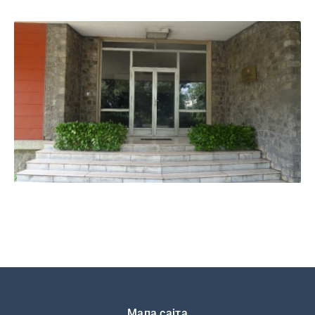
Подножје
Мапа сајта