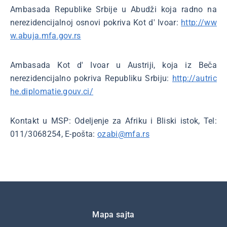
Ambasada Republike Srbije u Abudži koja radno na
nerezidencijalnoj osnovi pokriva Kot d' Ivoar:
http://ww
w.abuja.mfa.gov.rs
Ambasada Kot d' Ivoar u Austriji, koja iz Beča
nerezidencijalno pokriva Republiku Srbiju:
http://autric
he.diplomatie.gouv.ci/
Kontakt u MSP: Odeljenje za Afriku i Bliski istok, Tel:
011/3068254, E-pošta:
ozabi@mfa.rs
Подножје
Mapa sajta