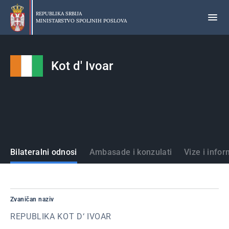
Preskoči
na
REPUBLIKA SRBIJA
MINISTARSTVO SPOLJNIH POSLOVA
glavni
deo
sadržaja
Kot d' Ivoar
Države
Bilateralni odnosi
Ambasade i konzulati
Vize i infor
Zvaničan naziv
REPUBLIKA KOT D‘ IVOAR