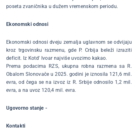
poseta zvaničnika u dužem vremenskom periodu.
Ekonomski odnosi
Ekonomski odnosi dveju zemalja uglavnom se odvijaju
kroz trgovinsku razmenu, gde P. Crbija beleži izraziti
deficit. Iz Kotd' Ivoar najviše uvozimo kakao.
Prema podacima RZS, ukupna robna razmena sa R.
Obalom Slonovače u 2025. godini je iznosila 121,6 mil.
evra, od čega se na izvoz iz R. Srbije odnosilo 1,2 mil.
evra, a na uvoz 120,4 mil. evra.
Ugovorno stanje -
Kontakti