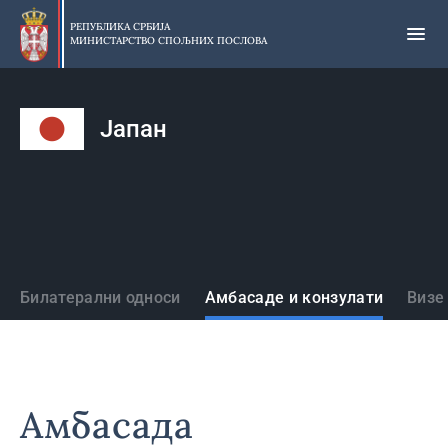
Прескочи
на
РЕПУБЛИКА СРБИЈА
МИНИСТАРСТВО СПОЉНИХ ПОСЛОВА
главни
део
садржаја
Јапан
Државе
Билатерални односи
Амбасаде и конзулати
Визе
Амбасада