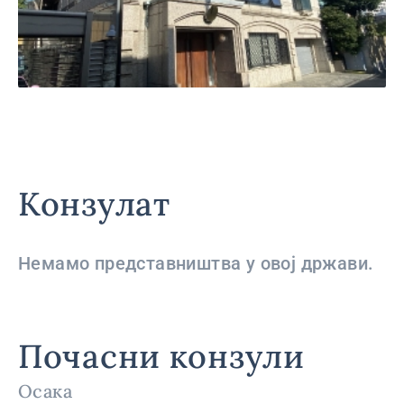
Конзулат
Немамо представништва у овој држави.
Почасни конзули
Осака