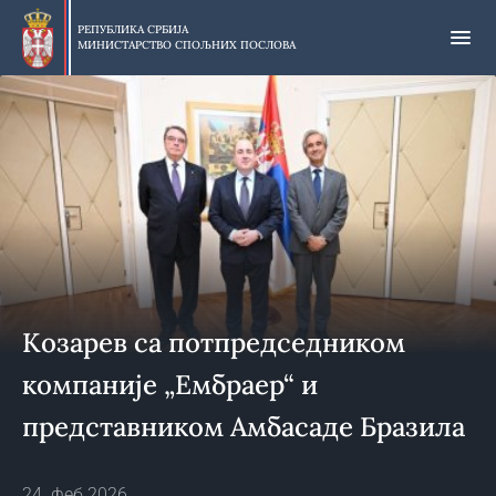
Прескочи
на
РЕПУБЛИКА СРБИЈА
МИНИСТАРСТВО СПОЉНИХ ПОСЛОВА
главни
део
садржаја
Козарев са потпредседником
компаније „Ембраер“ и
представником Амбасаде Бразила
24. феб 2026.