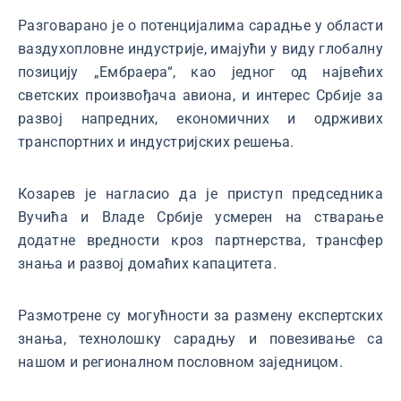
Разговарано је о потенцијалима сарадње у области
ваздухопловне индустрије, имајући у виду глобалну
позицију „Ембраера“, као једног од највећих
светских произвођача авиона, и интерес Србије за
развој напредних, економичних и одрживих
транспортних и индустријских решења.
Козарев је нагласио да је приступ председника
Вучића и Владе Србије усмерен на стварање
додатне вредности кроз партнерства, трансфер
знања и развој домаћих капацитета.
Размотрене су могућности за размену експертских
знања, технолошку сарадњу и повезивање са
нашом и регионалном пословном заједницом.