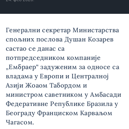
Генерални секретар Министарства
спољних послова Душан Козарев
састао се данас са
потпредседником компаније
„Ембраер“ задуженим за односе са
владама у Европи и Централној
Азији Жоаом Табордом и
министром саветником у Амбасади
Федеративне Републике Бразила у
Београду Франциском Карваљом
Чагасом.