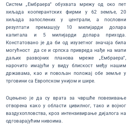
Систем „Ембраера“ обухвата мрежу од око пет
хиљада кооперантских фирми у 62 земље, 20
хиљада запослених у централи, а пословни
резултати премашују 10 милијарди долара
капитала и 5 милијарди долара прихода.
Констатовано је да би од изузетног значаја била
могућност да се и српска привреда нађе на мапи
даљих развојних планова мреже „Ембраера“,
нарочито имајући у виду блискост међу нашим
државама, као и повољан положај обе земље у
трговини са Европском унијом и шире.
Оцењено је да су врата за чвршће повезивање
отворена како у области цивилног, тако и војног
ваздухопловства, кроз интензивирање дијалога на
одговарајућим нивоима.