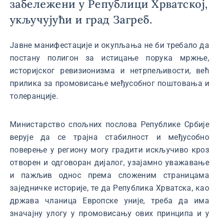
забележени у Републици Хрватској,
укључујући и град Загреб.
Јавне манифестације и окупљања не би требало да
постану полигон за истицање порука мржње,
историјског ревизионизма и нетрпељивости, већ
прилика за промовисање међусобног поштовања и
толеранције.
Министарство спољних послова Републике Србије
верује да се трајна стабилност и међусобно
поверење у региону могу градити искључиво кроз
отворен и одговоран дијалог, узајамно уважавање
и пажљив однос према сложеним страницама
заједничке историје, те да Република Хрватска, као
држава чланица Европске уније, треба да има
значајну улогу у промовисању ових принципа и у