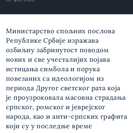
Министарство спољних послова
Републике Србије изражава
озбиљну забринутост поводом
нових и све учесталијих појава
истицања симбола и порука
повезаних са идеологијом из
периода Другог светског рата која
је проузроковала масовна страдања
српског, ромског и јеврејског
народа, као и анти-српских графита
који су у последње време