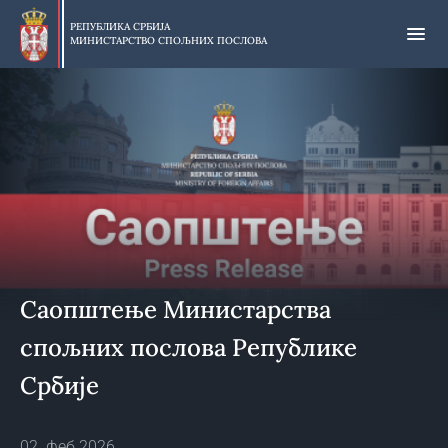
Прескочи
на
РЕПУБЛИКА СРБИЈА
МИНИСТАРСТВО СПОЉНИХ ПОСЛОВА
главни
део
садржаја
Саопштење Министарства
спољних послова Републике
Србије
02. феб 2026.