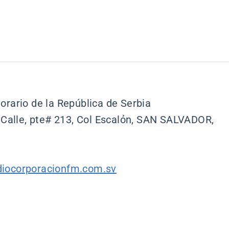
orario de la República de Serbia
a Calle, pte# 213, Col Escalỏn, SAN SALVADOR,
diocorporacionfm.com.sv