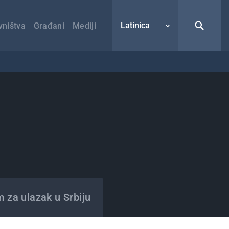
Latinica
vništva
Građani
Mediji
m za ulazak u Srbiju