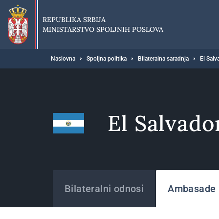
Preskoči
na
REPUBLIKA SRBIJA
glavni
MINISTARSTVO SPOLJNIH POSLOVA
deo
sadržaja
Breadcrumb
Naslovna
Spoljna politika
Bilateralna saradnja
El Salv
El Salvado
Države
Bilateralni odnosi
Ambasade i